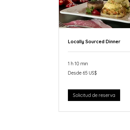
Locally Sourced Dinner
1 h 10 min
Desde
Desde 65 US$
65
dólares
estadounidenses
Solicitud de reserva
Text or Call