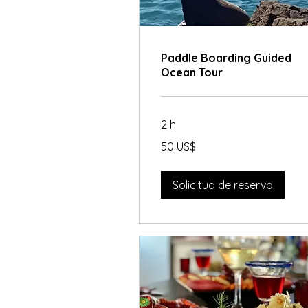
Paddle Boarding Guided
Ocean Tour
2 h
50
50 US$
dólares
estadounidenses
Solicitud de reserva