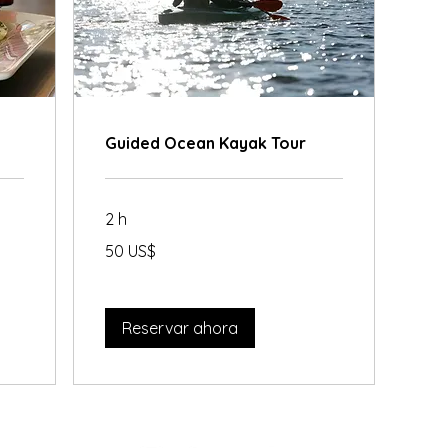
Guided Ocean Kayak Tour
2 h
50
50 US$
dólares
estadounidenses
Reservar ahora