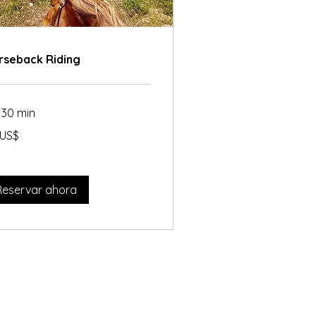
rseback Riding
 30 min
 US$
res
dounidenses
Reservar ahora